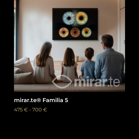
675 €
mirar.te® Familia 5
Rango
475
€
-
700
€
de
precios:
desde