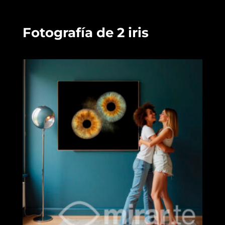
120 €
hasta
350 €
Fotografía de 2 iris