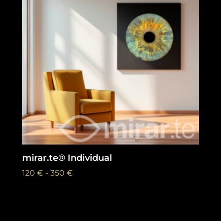
mirar.te® Individual
Rango
120
€
-
350
€
de
precios:
desde