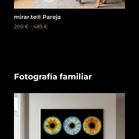
mirar.te® Pareja
Rango
200
€
-
485
€
de
precios:
desde
200 €
hasta
485 €
Fotografía familiar