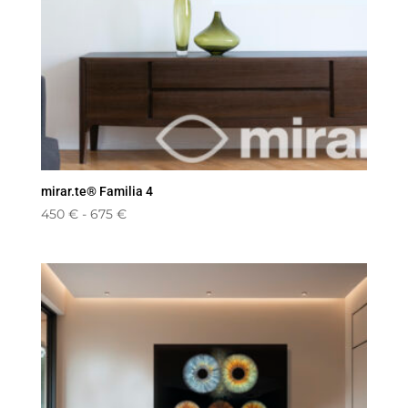
mirar.te® Familia 4
Rango
450
€
-
675
€
de
precios:
desde
450 €
hasta
675 €